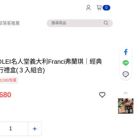
0
部落客推薦
 OLEI名人堂義大利Franci弗蘭琪｜經典
行禮盒(３入組合)
3,000免運
680