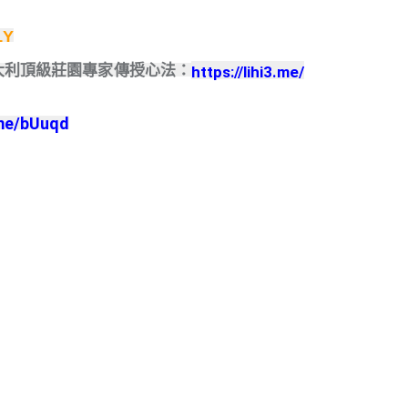
1Y
義大利頂級莊園專家傳授心法：
https://lihi3.me/
.me/bUuqd