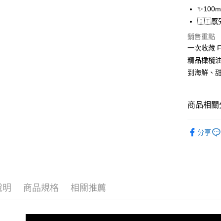
台新國
玉山商
✨100
台灣樂
台新國
ATM付款
🇮
台灣樂
銷售重點
一次收藏 
運送方式
精品橄欖
冷藏宅配
到海鮮、
每筆NT$3
商品相關分
品牌選擇
分享
說明
商品規格
相關推薦