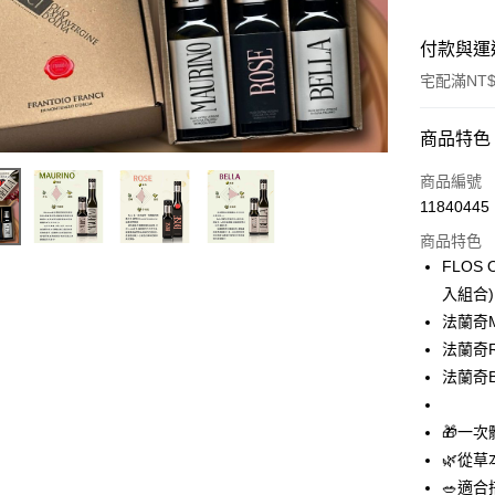
付款與運
宅配滿NT$
付款方式
商品特色
信用卡一
商品編號
11840445
信用卡分
商品特色
3 期 
FLOS
6 期 
合作金
入組合
華南商
法蘭奇M
合作金
LINE Pay
上海商
華南商
法蘭奇R
國泰世
Apple Pay
上海商
法蘭奇B
臺灣中
國泰世
匯豐（
街口支付
臺灣中
聯邦商
🎁一次
匯豐（
悠遊付
元大商
🌿從
聯邦商
玉山商
元大商
🥗適
全盈+PAY