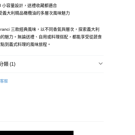
際商業銀行
中國信託商業銀行
業銀行
星展（台灣）商業銀行
ml 小容量設計，送禮收藏都適合
天信用卡公司
際商業銀行
中國信託商業銀行
感受義大利精品橄欖油的多層次風味魅力
天信用卡公司
Franci 三款經典風味，以不同香氣與層次，探索義大利
油的魅力。無論送禮、自用或料理搭配，都能享受從蔬食
甜點到義式料理的風味旅程。
00，滿NT$3,000(含以上)免運費
類 (1)
Franci橄欖油
客服