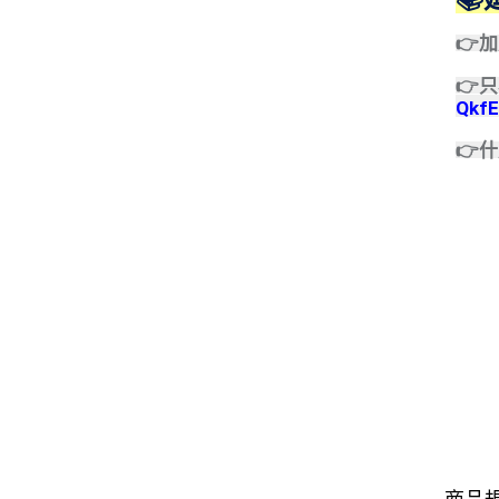
👉
👉
Qkf
👉
什