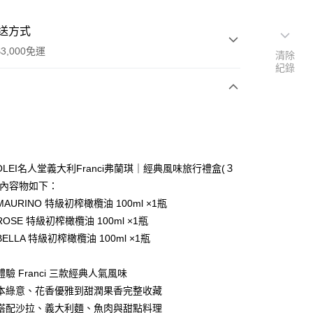
送方式
3,000免運
清除
紀錄
次付款
期付款
0 利率 每期
NT$893
21家銀行
 OLEI名人堂義大利Franci弗蘭琪｜經典風味旅行禮盒(３
0 利率 每期
NT$446
21家銀行
庫商業銀行
第一商業銀行
)內容物如下：
業銀行
彰化商業銀行
AURINO 特級初榨橄欖油 100ml ×1瓶
庫商業銀行
第一商業銀行
業儲蓄銀行
台北富邦商業銀行
業銀行
彰化商業銀行
OSE 特級初榨橄欖油 100ml ×1瓶
華商業銀行
兆豐國際商業銀行
業儲蓄銀行
台北富邦商業銀行
ELLA 特級初榨橄欖油 100ml ×1瓶
小企業銀行
台中商業銀行
華商業銀行
兆豐國際商業銀行
台灣）商業銀行
華泰商業銀行
小企業銀行
台中商業銀行
業銀行
遠東國際商業銀行
體驗 Franci 三款經典人氣風味
台灣）商業銀行
華泰商業銀行
業銀行
永豐商業銀行
草本綠意、花香優雅到甜潤果香完整收藏
業銀行
遠東國際商業銀行
業銀行
星展（台灣）商業銀行
業銀行
永豐商業銀行
合搭配沙拉、義大利麵、魚肉與甜點料理