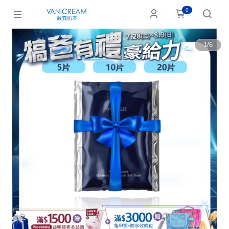
0
1
/
6