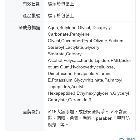
有效日期
標示於包裝上
產品批號
標示於包裝上
全成分揭露
Aqua,Butylene Glycol, Dicaprylyl
Carbonate,Pentylene
Glycol,CucumberPeg4 Olivate,Sodium
Stearoyl Lactylate,Glyceryl
Stearate,Cetearyl
Alcohol,Polysaccharide,LipidurePMB,Scler
otium Gum,Hydroxyethylcellulose,
Dimethicone,Encapsule Vitamin
E,Potassium Glycyrrhizinate,Palmitoyl
Tripeptide5,Acetyl
Hexapeptide3,Ethylhexylglycerin,Glyceryl
Caprylate,Ceramide 3
品牌堅持
✔15大無添加，成份安全純淨。 ✔不含麥
麩、酒精、色素、香料、paraben、甲醛防
腐劑...等。