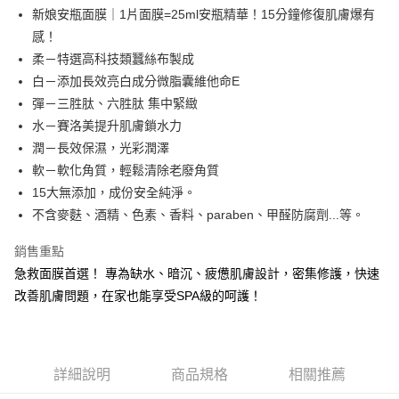
合作金庫商業銀行
第一商業銀行
新娘安瓶面膜｜1片面膜=25ml安瓶精華！15分鐘修復肌膚爆有
華南商業銀行
彰化商業銀行
合作金庫商業銀行
第一商業銀行
超商取貨付款
感！
上海商業儲蓄銀行
台北富邦商業銀行
華南商業銀行
彰化商業銀行
國泰世華商業銀行
兆豐國際商業銀行
柔－特選高科技類蠶絲布製成
LINE Pay
上海商業儲蓄銀行
台北富邦商業銀行
臺灣中小企業銀行
台中商業銀行
白－添加長效亮白成分微脂囊維他命E
國泰世華商業銀行
兆豐國際商業銀行
匯豐（台灣）商業銀行
華泰商業銀行
Apple Pay
臺灣中小企業銀行
台中商業銀行
彈－三胜肽、六胜肽 集中緊緻
聯邦商業銀行
遠東國際商業銀行
匯豐（台灣）商業銀行
華泰商業銀行
水－賽洛美提升肌膚鎖水力
街口支付
元大商業銀行
永豐商業銀行
聯邦商業銀行
遠東國際商業銀行
潤－長效保濕，光彩潤澤
玉山商業銀行
星展（台灣）商業銀行
元大商業銀行
永豐商業銀行
悠遊付
軟－軟化角質，輕鬆清除老廢角質
台新國際商業銀行
中國信託商業銀行
玉山商業銀行
星展（台灣）商業銀行
台灣樂天信用卡公司
15大無添加，成份安全純淨。
台新國際商業銀行
中國信託商業銀行
全盈+PAY
不含麥麩、酒精、色素、香料、paraben、甲醛防腐劑...等。
台灣樂天信用卡公司
ATM付款
銷售重點
貨到付款
急救面膜首選！ 專為缺水、暗沉、疲憊肌膚設計，密集修護，快速
改善肌膚問題，在家也能享受SPA級的呵護！
運送方式
全家取貨付款
每筆NT$80，滿NT$800(含以上)免運費
詳細說明
商品規格
相關推薦
付款後全家取貨