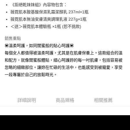
合作金庫商業銀行
第一商業銀行
《拒絕乾妹妹組》內容物包含：
華南商業銀行
彰化商業銀行
合作金庫商業銀行
第一商業銀行
超商取貨付款
薇霓肌本胺基酸保濕乳霜潔顏乳 237ml×1瓶
上海商業儲蓄銀行
台北富邦商業銀行
華南商業銀行
彰化商業銀行
國泰世華商業銀行
兆豐國際商業銀行
薇霓肌本無油安膚清爽調理乳液 227g×1瓶
LINE Pay
上海商業儲蓄銀行
台北富邦商業銀行
臺灣中小企業銀行
台中商業銀行
＜送＞薇霓肌本體驗瓶 ×1瓶 (恕不挑款)
國泰世華商業銀行
兆豐國際商業銀行
匯豐（台灣）商業銀行
華泰商業銀行
Apple Pay
臺灣中小企業銀行
台中商業銀行
聯邦商業銀行
遠東國際商業銀行
銷售重點
匯豐（台灣）商業銀行
華泰商業銀行
街口支付
元大商業銀行
永豐商業銀行
💟溫柔呵護，如同閨蜜般的貼心呵護💟
聯邦商業銀行
遠東國際商業銀行
玉山商業銀行
星展（台灣）商業銀行
元大商業銀行
永豐商業銀行
每個女人都值得被溫柔呵護，尤其是在肌膚保養上。這款組合的溫
悠遊付
台新國際商業銀行
中國信託商業銀行
玉山商業銀行
星展（台灣）商業銀行
和配方，就像閨蜜般體貼，細心呵護妳的每一吋肌膚，包括容易被
台灣樂天信用卡公司
台新國際商業銀行
中國信託商業銀行
全盈+PAY
忽略的細緻部位。讓妳在忙碌的生活中，也能感受到被寵愛，享受
台灣樂天信用卡公司
一段專屬於自己的放鬆時光。
ATM付款
貨到付款
運送方式
詳細說明
商品規格
相關推薦
全家取貨付款
每筆NT$80，滿NT$800(含以上)免運費
付款後全家取貨