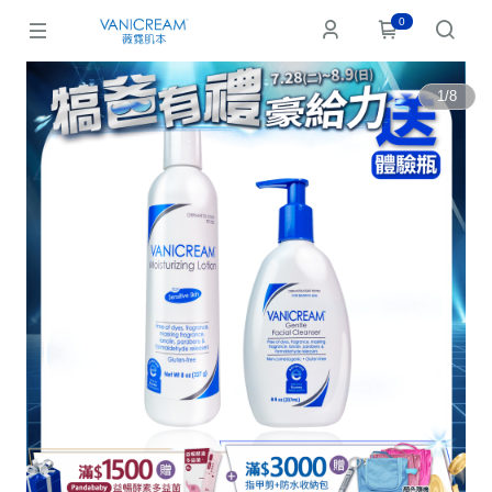
0
1
/
8