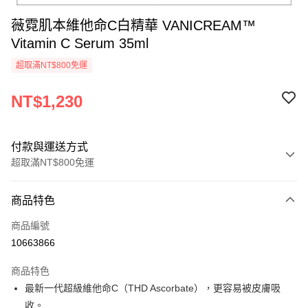
薇霓肌本維他命C白精華 VANICREAM™
Vitamin C Serum 35ml
超取滿NT$800免運
NT$1,230
付款與運送方式
超取滿NT$800免運
付款方式
商品特色
信用卡一次付款
商品編號
信用卡分期付款
10663866
3 期 0 利率 每期
NT$410
21家銀行
商品特色
6 期 0 利率 每期
NT$205
21家銀行
合作金庫商業銀行
第一商業銀行
最新一代超級維他命C（THD Ascorbate），更容易被皮膚吸
華南商業銀行
彰化商業銀行
合作金庫商業銀行
第一商業銀行
超商取貨付款
收。
上海商業儲蓄銀行
台北富邦商業銀行