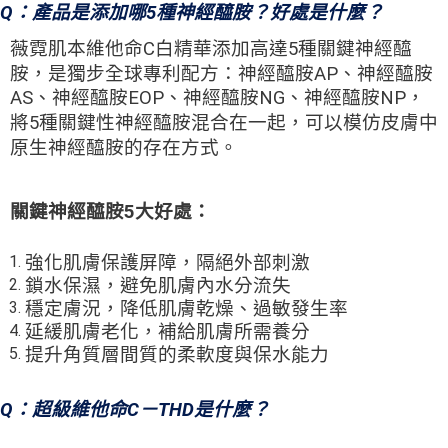
Q：產品是添加哪5種神經醯胺？好處是什麼？
薇霓肌本維他命C白精華添加高達5種關鍵神經醯
胺，是獨步全球專利配方：神經醯胺AP、神經醯胺
AS、神經醯胺EOP、神經醯胺NG、神經醯胺NP，
將5種關鍵性神經醯胺混合在一起，可以模仿皮膚中
原生神經醯胺的存在方式。
關鍵神經醯胺5大好處：
強化肌膚保護屏障，隔絕外部刺激
鎖水保濕，避免肌膚內水分流失
穩定膚況，降低肌膚乾燥、過敏發生率
延緩肌膚老化，補給肌膚所需養分
提升角質層間質的柔軟度與保水能力
超級維他命C－THD是什麼
？
Q：