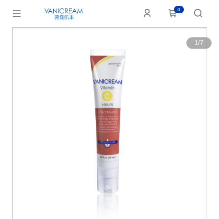
0
1
/
7