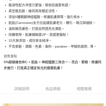
華南商業銀行
彰化商業銀行
國泰世華商業銀行
兆豐國際商業銀行
脂溶性配方滲透力更強，吸收迅速更有感。
LINE Pay
上海商業儲蓄銀行
台北富邦商業銀行
臺灣中小企業銀行
台中商業銀行
真空瓶包裝，維持高效穩定活性。
國泰世華商業銀行
兆豐國際商業銀行
匯豐（台灣）商業銀行
華泰商業銀行
Apple Pay
臺灣中小企業銀行
台中商業銀行
添加5種關鍵神經醯胺，修護肌膚屏障、強化保水。
聯邦商業銀行
遠東國際商業銀行
匯豐（台灣）商業銀行
華泰商業銀行
肌肽(Carnosine)全方位延緩肌膚老化、糖化、暗沉與細紋。
街口支付
元大商業銀行
永豐商業銀行
聯邦商業銀行
遠東國際商業銀行
溫和煥亮膚色，打造自然透亮光澤肌。
玉山商業銀行
星展（台灣）商業銀行
元大商業銀行
永豐商業銀行
悠遊付
持續使用，肌膚細緻度UP、妝感更服貼！
台新國際商業銀行
中國信託商業銀行
玉山商業銀行
星展（台灣）商業銀行
台灣樂天信用卡公司
15大無添加，成份安全純淨。
台新國際商業銀行
中國信託商業銀行
全盈+PAY
不含麥麩、酒精、色素、香料、paraben、甲醛防腐劑...等。
台灣樂天信用卡公司
ATM付款
銷售重點
貨到付款
5%超級維他命C + 肌肽 + 神經醯胺三效合一，亮白、緊緻、修護同
步進行，打造真正穩定有光的健康肌膚！
運送方式
全家取貨付款
每筆NT$80，滿NT$800(含以上)免運費
詳細說明
商品規格
相關推薦
付款後全家取貨
每筆NT$80，滿NT$800(含以上)免運費