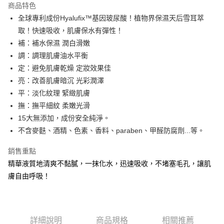
商品特色
6 期 0 利率 每期
NT$250
21家銀行
合作金庫商業銀行
第一商業銀行
全球專利成份Hyalufix™基因玻尿酸！植物界保濕天后雪耳萃
華南商業銀行
彰化商業銀行
合作金庫商業銀行
第一商業銀行
超商取貨付款
取！快速吸收，肌膚保水有彈性！
上海商業儲蓄銀行
台北富邦商業銀行
華南商業銀行
彰化商業銀行
國泰世華商業銀行
兆豐國際商業銀行
補：補水保濕 潤白滑嫩
LINE Pay
上海商業儲蓄銀行
台北富邦商業銀行
臺灣中小企業銀行
台中商業銀行
調：調理肌膚油水平衡
國泰世華商業銀行
兆豐國際商業銀行
匯豐（台灣）商業銀行
華泰商業銀行
Apple Pay
臺灣中小企業銀行
台中商業銀行
定：避免肌膚乾燥 定妝效果佳
聯邦商業銀行
遠東國際商業銀行
匯豐（台灣）商業銀行
華泰商業銀行
亮：改善肌膚暗沉 光彩潤澤
街口支付
元大商業銀行
永豐商業銀行
聯邦商業銀行
遠東國際商業銀行
平：淡化紋理 緊緻肌膚
玉山商業銀行
星展（台灣）商業銀行
元大商業銀行
永豐商業銀行
悠遊付
撫：撫平細紋 柔嫩光滑
台新國際商業銀行
中國信託商業銀行
玉山商業銀行
星展（台灣）商業銀行
台灣樂天信用卡公司
15大無添加，成份安全純淨。
台新國際商業銀行
中國信託商業銀行
全盈+PAY
不含麥麩、酒精、色素、香料、paraben、甲醛防腐劑...等。
台灣樂天信用卡公司
ATM付款
銷售重點
貨到付款
精華液質地清爽不黏膩，一抹化水，迅速吸收，不堵塞毛孔，讓肌
膚自由呼吸！
運送方式
全家取貨付款
每筆NT$80，滿NT$800(含以上)免運費
詳細說明
商品規格
相關推薦