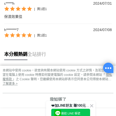
c*****h
2024/07/31
|
買1送1
保濕效果佳
h********7
2024/07/08
|
買1送1
本分類熱銷
全站排行
本網站中使用 cookie，欲查詢有關本網站使用 cookie 方式之詳情，及若您不希
熱門標籤
望在電腦上使用 cookie 時應如何變更電腦的 cookie 設定，請參閱本網站「
隱私
權條款
」之 Cookie 聲明。您繼續使用本網站即表示您同意本公司得按本網站使
用條款之 Cookie 聲明使用 cookie。
了解更多 >
我知道了
❤️加LINE好友 賺100元券！
連結 LINE 帳號