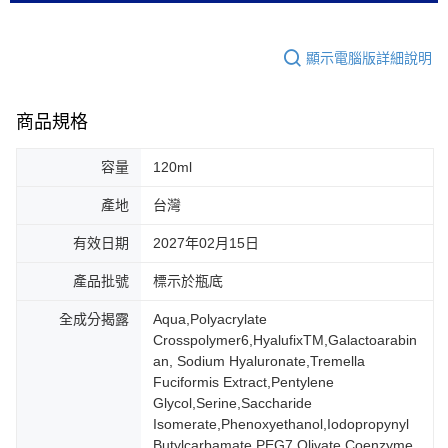
顯示電腦版詳細說明
商品規格
容量
120ml
產地
台灣
有效日期
2027年02月15日
產品批號
標示於瓶底
全成分揭露
Aqua,Polyacrylate
Crosspolymer6,HyalufixTM,Galactoarabin
an, Sodium Hyaluronate,Tremella
Fuciformis Extract,Pentylene
Glycol,Serine,Saccharide
Isomerate,Phenoxyethanol,Iodopropynyl
Butylcarbamate,PEG7 Olivate,Coenzyme