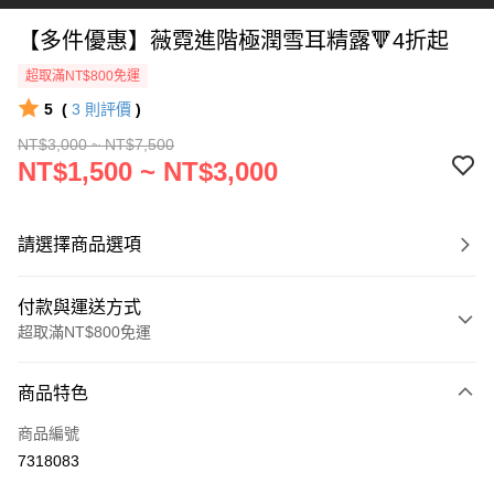
【多件優惠】薇霓進階極潤雪耳精露🔻4折起
超取滿NT$800免運
5
(
3
則評價
)
NT$3,000 ~ NT$7,500
NT$1,500 ~ NT$3,000
請選擇商品選項
付款與運送方式
超取滿NT$800免運
付款方式
商品特色
信用卡一次付款
商品編號
信用卡分期付款
7318083
3 期 0 利率 每期
NT$500
21家銀行