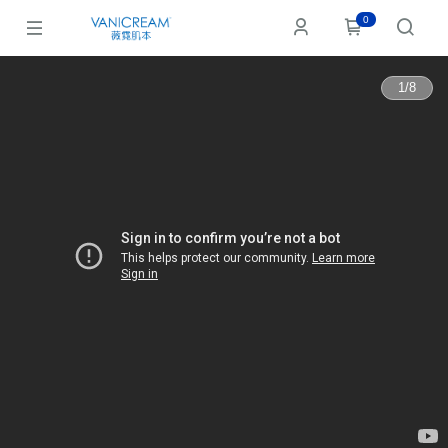
0
1
/
8