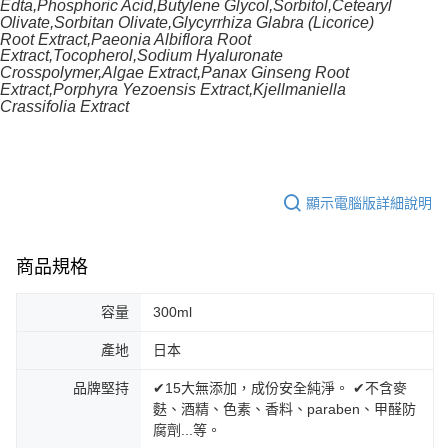
Edta,Phosphoric Acid,Butylene Glycol,Sorbitol,Cetearyl
Olivate,Sorbitan Olivate,Glycyrrhiza Glabra (Licorice)
Root Extract,Paeonia Albiflora Root
Extract,Tocopherol,Sodium Hyaluronate
Crosspolymer,Algae Extract,Panax Ginseng Root
Extract,Porphyra Yezoensis Extract,Kjellmaniella
Crassifolia Extract
顯示電腦版詳細說明
商品規格
容量
300ml
產地
日本
品牌堅持
✔15大無添加，成份安全純淨。 ✔不含麥
麩、酒精、色素、香料、paraben、甲醛防
腐劑...等。