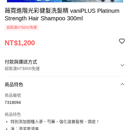
薇霓進階光彩健髮洗髮精 vaniPLUS Platinum
Strength Hair Shampoo 300ml
超取滿NT$800免運
NT$1,200
付款與運送方式
超取滿NT$800免運
付款方式
商品特色
信用卡一次付款
商品編號
信用卡分期付款
7318094
3 期 0 利率 每期
NT$400
21家銀行
商品特色
6 期 0 利率 每期
NT$200
21家銀行
合作金庫商業銀行
第一商業銀行
特別添加御種人蔘、芍藥，強化滋養髮根、頭皮！
華南商業銀行
彰化商業銀行
合作金庫商業銀行
第一商業銀行
超商取貨付款
淨：清潔更清爽
上海商業儲蓄銀行
台北富邦商業銀行