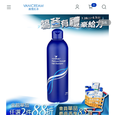
0
1
/
6