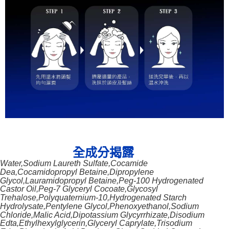
露
全成分揭
Water,Sodium Laureth Sulfate,Cocamide
Dea,Cocamidopropyl Betaine,Dipropylene
Glycol,Lauramidopropyl Betaine,Peg-100 Hydrogenated
Castor Oil,Peg-7 Glyceryl Cocoate,Glycosyl
Trehalose,Polyquaternium-10,Hydrogenated Starch
Hydrolysate,Pentylene Glycol,Phenoxyethanol,Sodium
Chloride,Malic Acid,Dipotassium Glycyrrhizate,Disodium
Edta,Ethylhexylglycerin,Glyceryl Caprylate,Trisodium