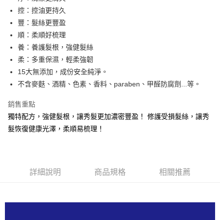
華南商業銀行
彰化商業銀行
國泰世華商業銀行
兆豐國際商業銀行
控：控油更持久
LINE Pay
上海商業儲蓄銀行
台北富邦商業銀行
臺灣中小企業銀行
台中商業銀行
豐：髮絲更豐盈
國泰世華商業銀行
兆豐國際商業銀行
匯豐（台灣）商業銀行
華泰商業銀行
Apple Pay
臺灣中小企業銀行
台中商業銀行
順：柔順好梳理
聯邦商業銀行
遠東國際商業銀行
匯豐（台灣）商業銀行
華泰商業銀行
養：養護髮根，強健髮絲
街口支付
元大商業銀行
永豐商業銀行
聯邦商業銀行
遠東國際商業銀行
柔：多重保濕，輕柔強韌
玉山商業銀行
星展（台灣）商業銀行
元大商業銀行
永豐商業銀行
悠遊付
15大無添加，成份安全純淨。
台新國際商業銀行
中國信託商業銀行
玉山商業銀行
星展（台灣）商業銀行
台灣樂天信用卡公司
不含麥麩、酒精、色素、香料、paraben、甲醛防腐劑...等。
台新國際商業銀行
中國信託商業銀行
全盈+PAY
台灣樂天信用卡公司
銷售重點
ATM付款
獨特配方，強健髮根，讓秀髮更加濃密豐盈！ 修護受損髮絲，讓秀
貨到付款
髮恢復健康光澤，柔順易梳理！
運送方式
全家取貨付款
詳細說明
商品規格
相關推薦
每筆NT$80，滿NT$800(含以上)免運費
付款後全家取貨
每筆NT$80，滿NT$800(含以上)免運費