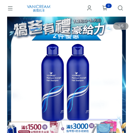
0
1
/
6