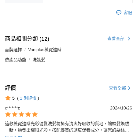
客服
商品相關分類 (12)
查看全部
品牌選擇
Vaniplus薇霓進階
依產品功能
洗護髮
評價
查看全部
5
(
1
則評價
)
c*******z
2024/10/26
這款薇霓進階光彩健髮洗髮精擁有清爽好吸收的質地，讓頭髮煥然
一新，煥發出耀眼光彩。搭配優質的頭皮保養成分，讓您的髮絲更
強韌、更有光澤，絕對是健康秀髮的必備良品。