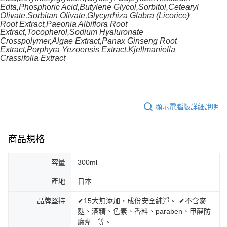
Edta,Phosphoric Acid,Butylene Glycol,Sorbitol,Cetearyl
Olivate,Sorbitan Olivate,Glycyrrhiza Glabra (Licorice)
Root Extract,Paeonia Albiflora Root
Extract,Tocopherol,Sodium Hyaluronate
Crosspolymer,Algae Extract,Panax Ginseng Root
Extract,Porphyra Yezoensis Extract,Kjellmaniella
Crassifolia Extract
顯示電腦版詳細說明
商品規格
容量
300ml
產地
日本
品牌堅持
✔15大無添加，成份安全純淨。 ✔不含麥
麩、酒精、色素、香料、paraben、甲醛防
腐劑...等。