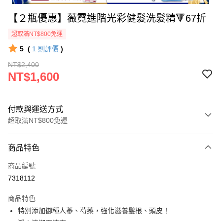
【２瓶優惠】薇霓進階光彩健髮洗髮精🔻67折
超取滿NT$800免運
5
(
1
則評價
)
NT$2,400
NT$1,600
付款與運送方式
超取滿NT$800免運
付款方式
商品特色
信用卡一次付款
商品編號
信用卡分期付款
7318112
3 期 0 利率 每期
NT$533
21家銀行
商品特色
6 期 0 利率 每期
NT$266
21家銀行
合作金庫商業銀行
第一商業銀行
特別添加御種人蔘、芍藥，強化滋養髮根、頭皮！
華南商業銀行
彰化商業銀行
合作金庫商業銀行
第一商業銀行
超商取貨付款