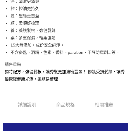
淨：清潔更清爽
上海商業儲蓄銀行
台北富邦商業銀行
華南商業銀行
彰化商業銀行
國泰世華商業銀行
兆豐國際商業銀行
控：控油更持久
LINE Pay
上海商業儲蓄銀行
台北富邦商業銀行
臺灣中小企業銀行
台中商業銀行
豐：髮絲更豐盈
國泰世華商業銀行
兆豐國際商業銀行
匯豐（台灣）商業銀行
華泰商業銀行
Apple Pay
臺灣中小企業銀行
台中商業銀行
順：柔順好梳理
聯邦商業銀行
遠東國際商業銀行
匯豐（台灣）商業銀行
華泰商業銀行
養：養護髮根，強健髮絲
街口支付
元大商業銀行
永豐商業銀行
聯邦商業銀行
遠東國際商業銀行
柔：多重保濕，輕柔強韌
玉山商業銀行
星展（台灣）商業銀行
元大商業銀行
永豐商業銀行
悠遊付
15大無添加，成份安全純淨。
台新國際商業銀行
中國信託商業銀行
玉山商業銀行
星展（台灣）商業銀行
台灣樂天信用卡公司
不含麥麩、酒精、色素、香料、paraben、甲醛防腐劑...等。
台新國際商業銀行
中國信託商業銀行
全盈+PAY
台灣樂天信用卡公司
銷售重點
ATM付款
獨特配方，強健髮根，讓秀髮更加濃密豐盈！ 修護受損髮絲，讓秀
貨到付款
髮恢復健康光澤，柔順易梳理！
運送方式
全家取貨付款
詳細說明
商品規格
相關推薦
每筆NT$80，滿NT$800(含以上)免運費
付款後全家取貨
每筆NT$80，滿NT$800(含以上)免運費