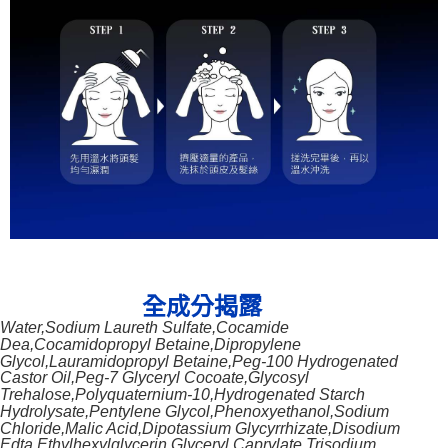
露
全成分揭
Water,Sodium Laureth Sulfate,Cocamide
Dea,Cocamidopropyl Betaine,Dipropylene
Glycol,Lauramidopropyl Betaine,Peg-100 Hydrogenated
Castor Oil,Peg-7 Glyceryl Cocoate,Glycosyl
Trehalose,Polyquaternium-10,Hydrogenated Starch
Hydrolysate,Pentylene Glycol,Phenoxyethanol,Sodium
Chloride,Malic Acid,Dipotassium Glycyrrhizate,Disodium
Edta,Ethylhexylglycerin,Glyceryl Caprylate,Trisodium