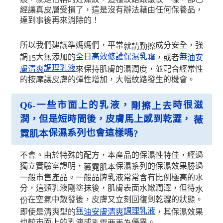
經讓真皮層受損了，這是沒有辦法藉由任何保養品，
達到事後再來消除的！
所以我們建議準媽媽們，平常
成分安全，強
就請勤擦
全日高效修護保濕乳霜
無
調
大無添加的
，或者
油安
15
調理乳液
來保持肌膚的濕潤度，並配合經常性
膚清爽
的按摩讓皮膚的彈性增加，大幅紋路發生的機會。
一些市面上的乳液，
時很滋
Q6-
剛擦上去
潤，但是短時間後，皮膚馬上感到乾澀，
薇
保濕系列也會這樣嗎
霓肌本
?
不會。由於特殊的配方，本產品的保濕性特佳，經過
獨立實驗室證明，
保濕系列的保濕效果勝過
薇霓肌本
一般市售產品。一般品牌乳液常常含有比例極高的水
分，這類乳液剛塗抹後，肌膚表面水嫩潤澤，但待
水
在空氣中散發後，皮膚又立刻回復到乾澀的狀態。
份
無
調理乳液
即使是清爽型的
，其保濕效果
油安膚清爽
也較市面上的乳液或
優異。
乳霜要更為