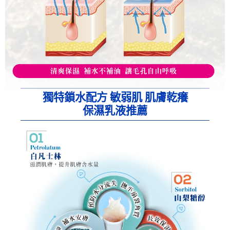
獨特鎖水配方 敏弱肌 肌膚乾癢
保濕乳液推薦