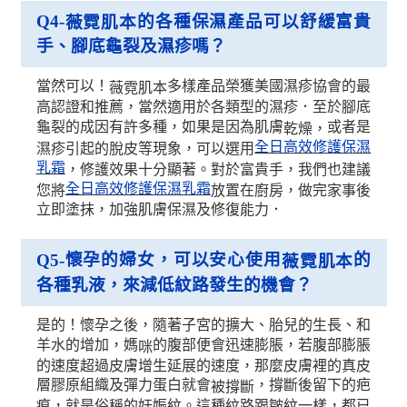
Q4-
的各種保濕產品可以舒緩富貴
薇霓肌本
手、腳底龜裂及濕疹嗎？
當然可以！
多樣產品榮獲美國濕疹協會的最
薇霓肌本
高認證和推薦，當然適用於各類型的濕疹．至於腳底
龜裂的成因有許多種，如果是因為肌膚
或者是
乾燥，
全日高效修護保濕
濕疹引起的脫皮等現象，可以選用
乳霜
，修護效果十分顯著。對於富貴手，我們也建議
全日高效修護保濕乳霜
您將
放置在廚房，做完家事後
立即塗抹，加強肌膚保濕及修復能力．
懷孕的婦女，可以安心使用
的
Q5-
薇霓肌本
各種乳液，來減低紋路發生的機會？
是的！懷孕之後，隨著子宮的擴大、胎兒的生長、和
羊水的增加，媽
的腹部便會迅速膨脹，若腹部膨脹
咪
的速度超過皮膚增生延展的速度，那麼皮膚裡的真皮
層膠原組織及彈力蛋白就會
，撐斷後留下的疤
被撐斷
痕，就是俗稱的妊娠紋。這種紋路跟皺紋一樣，都已