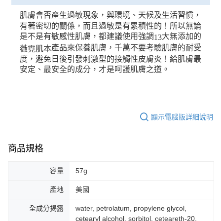
肌膚會否產生過敏現象，與環境、天候及生活習慣，
有著密切的關係，而且過敏是有累積性的！所以無論
是不是有敏感性肌膚，都建議使用強調
大無添加的
13
產品來保養肌膚，千萬不要考驗肌膚的耐受
薇霓肌本
度，避免日後引發刺激型的接觸性皮膚炎！給肌膚最
安定、最安全的成分，才是呵護肌膚之道。
顯示電腦版詳細說明
商品規格
容量
57g
產地
美國
全成分揭露
water, petrolatum, propylene glycol,
cetearyl alcohol, sorbitol, ceteareth-20,