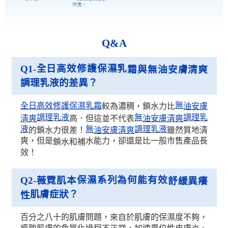
Q&A
全日高效修護保濕乳
Q1-
霜與無油安膚清爽
調理乳液的差異？
無
全日高效修護保濕乳霜
較為濃稠，鎖水力比
油安膚
調理乳液
無
調理乳
高．但這並不代表
清爽
油安膚清爽
液
無
調理乳液
的鎖水力很差！
雖然質地清
油安膚清爽
爽，但是
水能力，卻還是比一般市售產品長
鎖水和補
效！
保濕系列為何能有效
Q2-
薇霓肌本
舒緩異癢
肌膚症狀？
性
百分之八十的肌膚問題，來自於肌膚的保濕度不夠，