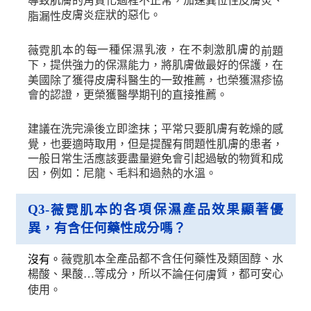
導致肌膚的角質化過程不正常，加速異位性皮膚炎、
皮膚炎症狀的惡化。
脂漏性
的每一種保濕乳液，在不刺激肌膚的
薇霓肌本
前題
下，提供強力的保濕能力，將肌膚做最好的保護，在
美國除了獲得皮膚科醫生的一致推薦，也榮獲濕疹協
會的認證，更榮獲醫學期刊的直接推薦。
建議在洗完澡後立即塗抹；平常只要肌膚有乾燥的感
覺，也要適時取用，但是提醒有問題性肌膚的患者，
一般日常生活應該要盡量避免會引起過敏的物質和成
因，例如：尼龍、毛料和過熱的水溫。
Q3-
的各項保濕產品效果顯著優
薇霓肌本
異，有含任何藥性成分嗎？
沒有。
薇霓肌本
全產品都不含任何藥性及類固醇、水
楊酸、果酸…等成分，所以不論
質，都可安心
任何膚
使用。