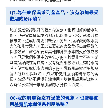
Q7-
為什麼保濕系列全產品，沒有添加最受
歡迎的
尿酸？
玻
尿酸是公認很好的吸水
，也有很好的儲水功
玻
保濕劑
能．但是當周遭環境的濕度比皮膚低，水分就很容易
被帶走，造成肌膚更加乾燥．另外，
尿酸的吸水能
玻
力的確非常驚人，因此若要能夠完全發揮出
尿酸的
玻
保濕效果，就必須要有其他非身體原本的
讓它吸
水份
收。但是我們生活中的空氣
，其實非常不夠，尤
水份
其是
尿酸在角質層，沒有從外部吸收到足夠的
玻
水份
時，便會吸取肌膚底層的
，導致肌膚變得更加黯
水份
！所以也提醒您，如果有使用
尿酸精華液的習
沉
玻
慣，請記得搭配保濕乳液使用，以免肌膚用越
乾，
越
沒有保水還讓一堆身肌膚的水分快速流失！
Q8-
我的肌膚從沒有過敏的現象，也需要使
用
保濕系列產品嗎？
薇霓肌本