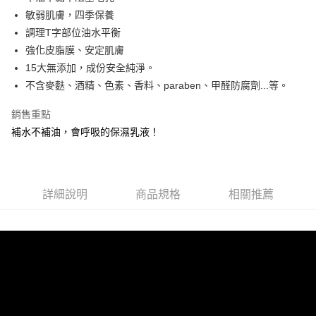
華南商業銀行
彰化商業銀行
國泰世華商業銀行
兆豐國際商業銀行
敏弱肌膚，四季保養
LINE Pay
上海商業儲蓄銀行
台北富邦商業銀行
臺灣中小企業銀行
台中商業銀行
調理T字部位油水平衡
國泰世華商業銀行
兆豐國際商業銀行
匯豐（台灣）商業銀行
華泰商業銀行
Apple Pay
臺灣中小企業銀行
台中商業銀行
強化皮脂膜、安定肌膚
聯邦商業銀行
遠東國際商業銀行
匯豐（台灣）商業銀行
華泰商業銀行
15大無添加，成份安全純淨。
街口支付
元大商業銀行
永豐商業銀行
聯邦商業銀行
遠東國際商業銀行
不含麥麩、酒精、色素、香料、paraben、甲醛防腐劑...等。
玉山商業銀行
星展（台灣）商業銀行
元大商業銀行
永豐商業銀行
悠遊付
台新國際商業銀行
中國信託商業銀行
玉山商業銀行
星展（台灣）商業銀行
銷售重點
台灣樂天信用卡公司
台新國際商業銀行
中國信託商業銀行
全盈+PAY
補水不補油，會呼吸的保濕乳液！
台灣樂天信用卡公司
ATM付款
貨到付款
詳細說明
商品規格
相關推薦
運送方式
全家取貨付款
每筆NT$80，滿NT$800(含以上)免運費
付款後全家取貨
每筆NT$80，滿NT$800(含以上)免運費