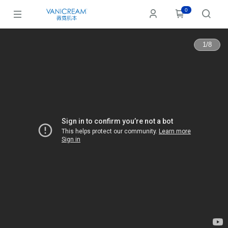
0
1
/
8