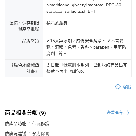
simethicone, glyceryl stearate, PEG-30
stearate, sorbic acid, BHT
製造、保存期限
標示於瓶身
與產品批號
品牌堅持
✔15大無添加，成份安全純淨。 ✔不含麥
麩、酒精、色素、香料、paraben、甲醛防
腐劑...等。
《綠色永續減塑
即日起「薇霓肌本系列」已封膜的商品出完
計畫》
後就不再出封膜包裝！
客服
商品相關分類 (9)
查看全部
依產品功能
保濕修護
依膚況建議
孕期保養