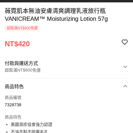
薇霓肌本無油安膚清爽調理乳液旅行瓶
VANICREAM™ Moisturizing Lotion 57g
超取滿NT$800免運
NT$420
付款與運送方式
超取滿NT$800免運
付款方式
商品特色
信用卡一次付款
商品編號
信用卡分期付款
7328738
3 期 0 利率 每期
NT$140
21家銀行
商品特色
6 期 0 利率 每期
NT$70
21家銀行
合作金庫商業銀行
第一商業銀行
美國濕疹協會強力認證
華南商業銀行
彰化商業銀行
合作金庫商業銀行
第一商業銀行
超商取貨付款
不油不黏不阻塞毛孔
上海商業儲蓄銀行
台北富邦商業銀行