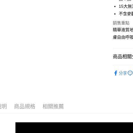
玉山商
元大商
15大
悠遊付
台新國
玉山商
不含麥麩
台灣樂
台新國
全盈+PAY
銷售重點
台灣樂
ATM付款
精華液質
膚自由呼
貨到付款
商品相關分
運送方式
依產品功
全家取貨
分享
依膚況建
每筆NT$8
依膚況建
付款後全
依膚況建
每筆NT$8
說明
商品規格
相關推薦
依膚況建
7-11取貨
每筆NT$8
依膚況建
依膚況建
付款後7-1