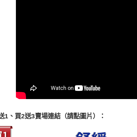
每筆NT$8
依膚況建
依膚況建
7-11快速
每筆NT$1
依膚況建
宅配到府(
依膚況建
每筆NT$1
依膚況建
宅配到府(
依族群建
每筆NT$1
依族群建
黑貓宅配貨
全站商品
每筆NT$1
犒爸有禮豪
送1、買2送3賣場連結（請點圖片）：