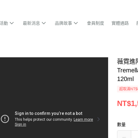
活動
最新消息
品牌故事
會員制度
實體通路
薇霓進階
Tremell
120ml
超取滿NT$
NT$1,
數量