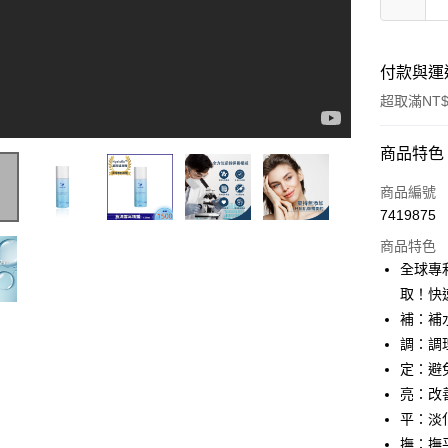
付款與運
超取滿NT$
付款方式
商品特色
信用卡一
商品編號
7419875
信用卡分
商品特色
3 期 
全球專
6 期 
合作金
取！快
華南商
補：補
合作金
超商取貨
上海商
華南商
調：調
國泰世
LINE Pay
上海商
定：避
臺灣中
國泰世
亮：改
匯豐（
Apple Pay
臺灣中
聯邦商
平：淡
匯豐（
街口支付
元大商
撫：撫
聯邦商