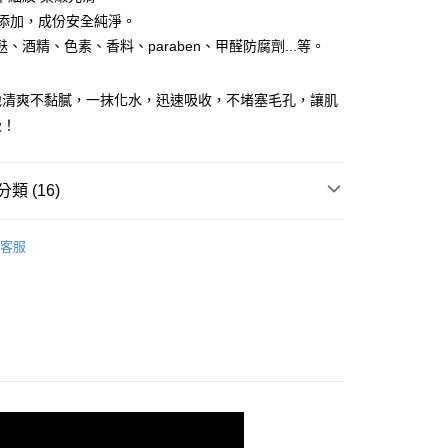
業銀行
星展（台灣）商業銀行
業銀行
永豐商業銀行
無添加，成份安全純淨。
際商業銀行
中國信託商業銀行
業銀行
星展（台灣）商業銀行
、酒精、色素、香料、paraben、甲醛防腐劑...等。
天信用卡公司
際商業銀行
中國信託商業銀行
天信用卡公司
地清爽不黏膩，一抹化水，迅速吸收，不堵塞毛孔，讓肌
吸！
類 (16)
能
化妝水
付款
客服
議
油性肌膚
0，滿NT$800(含以上)免運費
議
中性肌膚
家取貨
議
乾性肌膚
0，滿NT$800(含以上)免運費
議
混合性肌膚
付款
0，滿NT$800(含以上)免運費
議
暗沉、色斑
議
孕期保養
1取貨