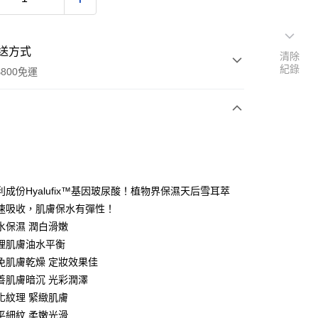
送方式
清除
紀錄
800免運
次付款
期付款
0 利率 每期
NT$500
21家銀行
利成份Hyalufix™基因玻尿酸！植物界保濕天后雪耳萃
0 利率 每期
NT$250
21家銀行
庫商業銀行
第一商業銀行
速吸收，肌膚保水有彈性！
業銀行
彰化商業銀行
水保濕 潤白滑嫩
庫商業銀行
第一商業銀行
付款
業儲蓄銀行
台北富邦商業銀行
業銀行
彰化商業銀行
理肌膚油水平衡
華商業銀行
兆豐國際商業銀行
業儲蓄銀行
台北富邦商業銀行
免肌膚乾燥 定妝效果佳
小企業銀行
台中商業銀行
華商業銀行
兆豐國際商業銀行
善肌膚暗沉 光彩潤澤
台灣）商業銀行
華泰商業銀行
小企業銀行
台中商業銀行
業銀行
遠東國際商業銀行
化紋理 緊緻肌膚
台灣）商業銀行
華泰商業銀行
業銀行
永豐商業銀行
平細紋 柔嫩光滑
業銀行
遠東國際商業銀行