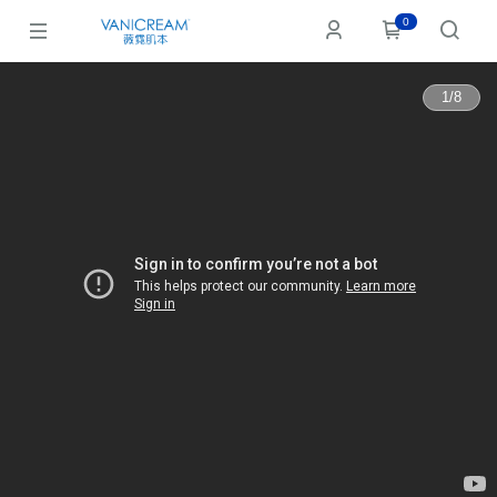
0
1
/
8