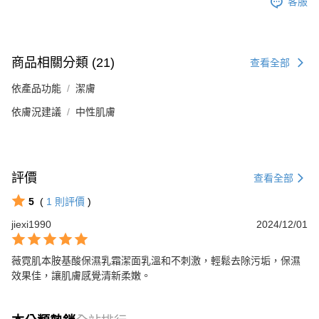
客服
商品相關分類 (21)
查看全部
依產品功能
潔膚
依膚況建議
中性肌膚
評價
查看全部
5
(
1
則評價
)
jiexi1990
2024/12/01
薇霓肌本胺基酸保濕乳霜潔面乳溫和不刺激，輕鬆去除污垢，保濕
效果佳，讓肌膚感覺清新柔嫩。