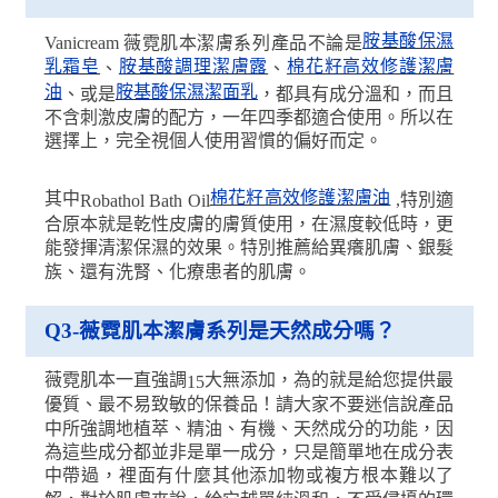
胺基酸保濕
Vanicream
薇霓肌本潔膚系列產品不論是
乳霜皂
胺基酸調理潔膚露
棉花籽高效修護潔膚
、
、
油
胺基酸保濕潔面乳
、或是
，都具有成分溫和，而且
不含刺激皮膚的配方，一年四季都適合使用。所以在
選擇上，完全視個人使用習慣的偏好而定。
棉花籽高效修護潔膚油
其中
,
特別適
Robathol Bath Oil
合原本就是乾性皮膚的膚質使用，在濕度較低時，更
能發揮清潔保濕的效果。特別推薦給異癢肌膚、銀髮
族、還有洗腎、化療患者的肌膚。
Q3-
薇霓肌本潔膚系列是天然成分嗎？
薇霓肌本一直強調
大無添加，為的就是給您提供最
15
優質、最不易致敏的保養品！請大家不要迷信說產品
中所強調地植萃、精油、有機、天然成分的功能，因
為這些成分都並非是單一成分，只是簡單地在成分表
中帶過，裡面有什麼其他添加物或複方根本難以了