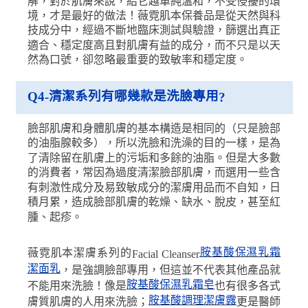
解，對於肌膚來說，給它越單純溫和，不受侵擾的環
境，才是最好的做法！薇霓肌本保養品是從天然與科
技成分中，經過不斷地臨床測試與驗證，篩選出真正
適合、穩定度高且對肌膚有益的成分，而不只是以天
然為口號，卻忽略最重要的致敏率和穩定度。
清潔系列有哪幾款是洗臉專用
Q4-
?
臉部肌膚和身體肌膚的基本構造是相同的（只是臉部
的油脂腺較多），所以洗臉和洗澡的目的一樣，是為
了清除留在肌膚上的污垢和多餘的油脂。但是大多數
的消費者，常因為過度清潔臉部肌膚，而選用一些含
有刺激性成分及易致敏成分的潔膚用品而不自知，日
積月累，造成臉部肌膚的乾燥、缺水、脫皮，甚至紅
腫、起疹。
胺基酸保濕乳霜
薇霓肌本潔膚系列的
Facial Cleanser
潔面乳
，是強調臉部專用，但這並不代表其他產品就
胺基酸保濕乳霜皂
不能用來洗臉！像是
也有很多各式
胺基酸調理潔膚露
膚質肌膚的人用來洗臉；
更是醫師