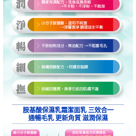
胺基酸保濕乳霜潔面乳 三效合一
通暢毛乳 更新角質 滋潤保濕