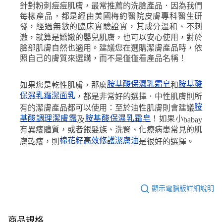
針對粉刺痘痘肌膚，最常推薦的洗臉產品．因為我們
每樣產品，都是經由美國梅約醫院皮膚專科醫生研
發，經過無數的臨床實驗證實，其成分溫和、不刺
激，就算是嬌嫩的嬰兒肌膚，也可以安心使用，對於
臉部肌膚自然也適用。建議您在選購潔膚產品時，依
照自己的膚質來選購，而不是僅僅看產品名稱！
胺基酸保濕乳霜皂
胺基酸
如果您是乾性肌膚，那麼
和
保濕乳霜潔面乳
，都是非常好的選擇．中性肌膚則所
胺
有的潔膚產品都可以使用：至於油性肌膚則會建議
基酸調理潔膚露
胺基酸保濕乳霜皂
！如果小
及
babay
有異癢體質，或者銀髮族、洗腎、化療病患常見的肌
棉花籽高效修護潔膚油
膚乾癢，則
是很好的選擇。
顯示電腦版詳細說明
商品規格