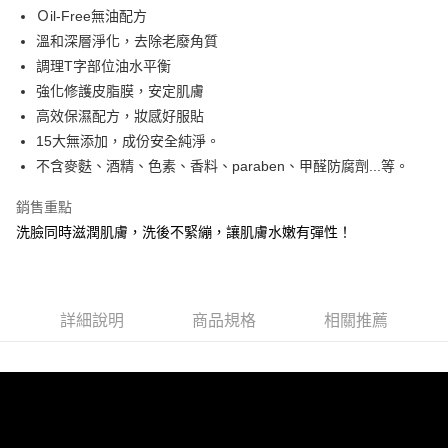
合作金庫商業銀行
第一商業銀行
超商取貨付款
Ｏil-Free無油配方
上海商業儲蓄銀行
台北富邦商業銀行
華南商業銀行
彰化商業銀行
國泰世華商業銀行
兆豐國際商業銀行
溫和深層淨化，去除老廢角質
LINE Pay
上海商業儲蓄銀行
台北富邦商業銀行
臺灣中小企業銀行
台中商業銀行
調理T字部位油水平衡
國泰世華商業銀行
兆豐國際商業銀行
匯豐（台灣）商業銀行
華泰商業銀行
Apple Pay
臺灣中小企業銀行
台中商業銀行
強化修護皮脂膜，安定肌膚
聯邦商業銀行
遠東國際商業銀行
匯豐（台灣）商業銀行
華泰商業銀行
高效保濕配方，妝感好服貼
街口支付
元大商業銀行
永豐商業銀行
聯邦商業銀行
遠東國際商業銀行
15大無添加，成份安全純淨。
玉山商業銀行
星展（台灣）商業銀行
元大商業銀行
永豐商業銀行
悠遊付
不含麥麩、酒精、色素、香料、paraben、甲醛防腐劑...等。
台新國際商業銀行
中國信託商業銀行
玉山商業銀行
星展（台灣）商業銀行
台灣樂天信用卡公司
台新國際商業銀行
中國信託商業銀行
全盈+PAY
銷售重點
台灣樂天信用卡公司
洗臉同時滋潤肌膚，洗後不緊繃，讓肌膚水嫩有彈性！
ATM付款
貨到付款
運送方式
詳細說明
商品規格
相關推薦
全家取貨付款
每筆NT$80，滿NT$800(含以上)免運費
付款後全家取貨
每筆NT$80，滿NT$800(含以上)免運費