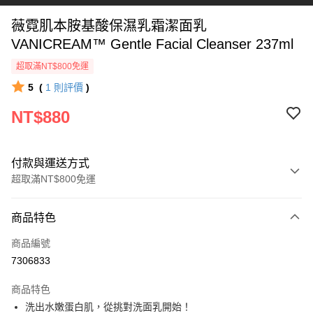
薇霓肌本胺基酸保濕乳霜潔面乳
VANICREAM™ Gentle Facial Cleanser 237ml
超取滿NT$800免運
5
(
1
則評價
)
NT$880
付款與運送方式
超取滿NT$800免運
付款方式
商品特色
信用卡一次付款
商品編號
信用卡分期付款
7306833
3 期 0 利率 每期
NT$293
21家銀行
商品特色
6 期 0 利率 每期
NT$146
21家銀行
合作金庫商業銀行
第一商業銀行
洗出水嫩蛋白肌，從挑對洗面乳開始！
華南商業銀行
彰化商業銀行