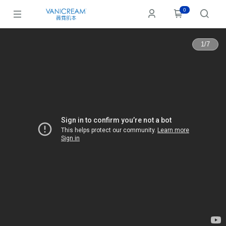
0
1
/
7