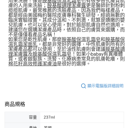
用來洗臉！像是
胺基酸保濕乳霜皂
也有很多各式膚質肌
膚的人用來洗臉；
胺基酸調理潔膚露
更是醫師針對粉刺
痘痘肌膚，最常推薦的洗臉產品．因為我們每樣產品，
都是經由美國梅約醫院皮膚專科醫生研發，經過無數的
臨床實驗證實，其成分溫和、不刺激，就算是嬌嫩的嬰
兒肌膚，也可以安心使用，對於臉部肌膚自然也適用。
建議您在選購潔膚產品時，依照自己的膚質來選購，而
不是僅僅看產品名稱！
如果您是乾性肌膚，那麼
胺基酸保濕乳霜皂
和
胺基酸保
濕乳霜潔面乳
，都是非常好的選擇．中性肌膚則所有的
潔膚產品都可以使用：至於油性肌膚則會建議
胺基酸調
理潔膚露
及
胺基酸保濕乳霜皂
！如果小babay有異癢體
質，或者銀髮族、洗腎、化療病患常見的肌膚乾癢，則
棉花籽高效修護潔膚油
是很好的選擇。
顯示電腦版詳細說明
商品規格
容量
237ml
產地
美國