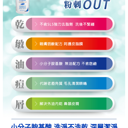
小分子胺基酸 洗淨不洗乾 深層潔淨