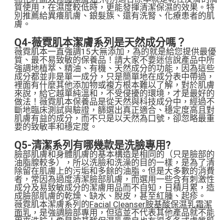
質使用，在濕度較低時，更能發揮清潔保濕的效果。特
別推薦給異癢肌膚、銀髮族、還有洗腎、化療患者的肌
膚。
Q4-薇霓肌本潔膚系列是天然成分嗎？
薇霓肌本一直強調15大無添加，為的就是給您提供最優
質、最不易致敏的保養品！請大家不要迷信說產品中所
強調地植萃、精油、有機、天然成分的功能，因為這些
成分都並非是單一成分，只是簡單地在成分表中帶過，
裡面有什麼其他添加物或複方根本難以了解，對於肌膚
來說，給它越單純溫和，不受侵擾的環境，才是最好的
做法！薇霓肌本保養品是從天然與科技成分中，經過不
斷地臨床測試與驗證，篩選出真正適合、穩定度高且對
肌膚有益的成分，而不只是以天然為口號，卻忽略最重
要的致敏率和穩定度。
Q5-清潔系列有哪幾款是洗臉專用?
臉部肌膚和身體肌膚的基本構造是相同的（只是臉部的
油脂腺較多），所以洗臉和洗澡的目的一樣，是為了清
除留在肌膚上的污垢和多餘的油脂。但是大多數的消費
者，常因為過度清潔臉部肌膚，而選用一些含有刺激性
成分及易致敏成分的潔膚用品而不自知，日積月累，造
成臉部肌膚的乾燥、缺水、脫皮，甚至紅腫、起疹。
薇霓肌本潔膚系列的
Facial Cleanser胺基酸保濕乳霜潔
面乳
，是強調臉部專用，但這並不代表其他產品就不能