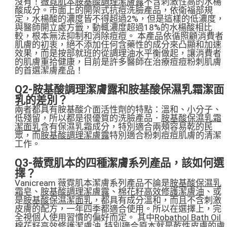
沒有！
薇霓肌本胺基酸調理潔膚露
不含刺激性高的水楊
酸成分。市面上的開架式抗痘洗臉產品，依衛福部規
定，水楊酸的濃度皆不得超過2%，但是這樣的低濃度，
與醫師開立處方籤，動輒濃度超過18%的水楊酸相比
較，根本無法抑制和消除痘痘。 本產品依循照顧消費者
肌膚的初衷，絕不添加任何含藥性的成分來凸顯和加速
效果，而是按部就班的從調理油水平衡做起，讓消費者
的肌膚重拾健康，目前是許多醫師在治療痘痘粉刺肌膚
的首選潔膚產品！
Q2-胺基酸調理潔膚露和胺基酸保濕乳霜潔面
乳的差別？
兩者都具有胺基酸介面活性劑的特點：溫和、小分子、
低殘留，所以都是很優質的洗臉產品．
胺基酸保濕乳霜
潔面乳
含有保濕乳霜成分，特別適合兩頰容易乾的民
眾，而
胺基酸調理潔膚露
特別適合粉刺痘痘肌膚的清潔
工作。
Q3-薇霓肌本的四種潔膚系列產品，該如何選
擇？
Vanicream 薇霓肌本潔膚系列產品不論是
胺基酸保濕乳
霜皂
、
胺基酸調理潔膚露
、
棉花籽高效修護潔膚油
、或
是
胺基酸保濕潔面乳
，都具有成分溫和，而且不含刺激
皮膚的配方，一年四季都適合使用。所以在選擇上，完
全視個人使用習慣的偏好而定。 其中
Robathol Bath Oil
棉花籽高效修護潔膚油
,特別適合原本就是乾性皮膚的膚