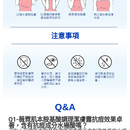
注意事項
Q&A
Q1-薇霓肌本胺基酸調理潔膚露抗痘效果卓
著，含有抗痘成分水楊酸嗎？