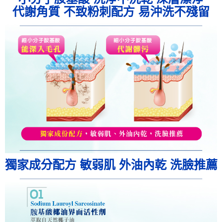
代謝角質 不致粉刺配方 易沖洗不殘留
獨家成分配方 敏弱肌 外油內乾 洗臉推薦