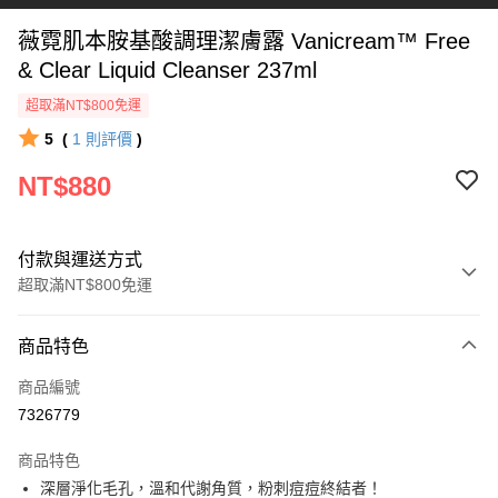
薇霓肌本胺基酸調理潔膚露 Vanicream™ Free
& Clear Liquid Cleanser 237ml
超取滿NT$800免運
5
(
1
則評價
)
NT$880
付款與運送方式
超取滿NT$800免運
付款方式
商品特色
信用卡一次付款
商品編號
信用卡分期付款
7326779
3 期 0 利率 每期
NT$293
21家銀行
商品特色
6 期 0 利率 每期
NT$146
21家銀行
合作金庫商業銀行
第一商業銀行
深層淨化毛孔，溫和代謝角質，粉刺痘痘終結者！
華南商業銀行
彰化商業銀行