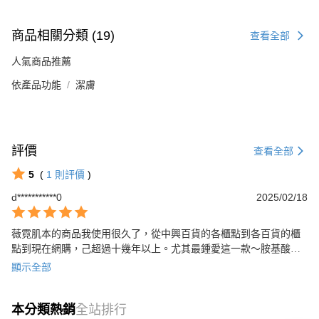
商品相關分類 (19)
查看全部
人氣商品推薦
依產品功能
潔膚
評價
查看全部
5
(
1
則評價
)
d***********0
2025/02/18
薇霓肌本的商品我使用很久了，從中興百貨的各櫃點到各百貨的櫃
點到現在網購，己超過十幾年以上。尤其最鍾愛這一款～胺基酸調
理潔膚露。從我以前的痘痘肌到現在小孩長大成青少年都推薦他們
顯示全部
使用。原本一個人使用到全家所有人都在使用，因為這一款潔膚露
痘痘肌的青少年加上敏感肌都可以用， 無色無味、溫和不刺激，超
本分類熱銷
全站排行
推薦。 胺基酸調理潔膚露真的很優質，值得去使用，他太好用。 每