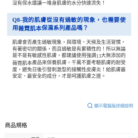
沒有保水還讓一堆身肌膚的水分快速流失！
Q8-
我的肌膚從沒有過敏的現象，也需要使
用
保濕系列產品嗎？
薇霓肌本
肌膚會否產生過敏現象，與環境、天候及生活習慣，
有著密切的關係，而且過敏是有累積性的！所以無論
是不是有敏感性肌膚，都建議使用強調
大無添加的
13
產品來保養肌膚，千萬不要考驗肌膚的耐受
薇霓肌本
度，避免日後引發刺激型的接觸性皮膚炎！給肌膚最
安定、最安全的成分，才是呵護肌膚之道。
顯示電腦版詳細說明
商品規格