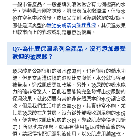
一般市售產品。一般品牌乳液常常含有比例極高的水
分，這類乳液剛塗抹後，肌膚表面水嫩潤澤，但待
水
在空氣中散發後，皮膚又立刻回復到乾澀的狀態。
份
無
調理乳液
即使是清爽型的
，其保濕效果
油安膚清爽
也較市面上的乳液或
優異。
乳霜要更為
Q7-
為什麼保濕系列全產品，沒有添加最受
歡迎的
尿酸？
玻
尿酸是公認很好的吸水
，也有很好的儲水功
玻
保濕劑
能．但是當周遭環境的濕度比皮膚低，水分就很容易
被帶走，造成肌膚更加乾燥．另外，
尿酸的吸水能
玻
力的確非常驚人，因此若要能夠完全發揮出
尿酸的
玻
保濕效果，就必須要有其他非身體原本的
讓它吸
水份
收。但是我們生活中的空氣
，其實非常不夠，尤
水份
其是
尿酸在角質層，沒有從外部吸收到足夠的
玻
水份
時，便會吸取肌膚底層的
，導致肌膚變得更加黯
水份
！所以也提醒您，如果有使用
尿酸精華液的習
沉
玻
慣，請記得搭配保濕乳液使用，以免肌膚用越
乾，
越