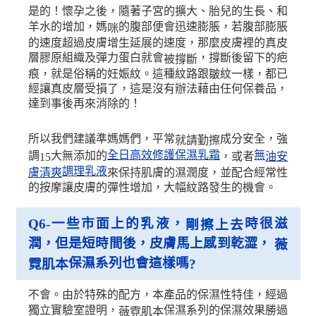
是的！懷孕之後，隨著子宮的擴大、胎兒的生長、和
羊水的增加，媽
的腹部便會迅速膨脹，若腹部膨脹
咪
的速度超過皮膚增生延展的速度，那麼皮膚裡的真皮
層膠原組織及彈力蛋白就會
，撐斷後留下的疤
被撐斷
痕，就是俗稱的妊娠紋。這種紋路跟皺紋一樣，都已
經讓真皮層受損了，這是沒有辦法藉由任何保養品，
達到事後再來消除的！
所以我們建議準媽媽們，平常
成分安全，強
就請勤擦
全日高效修護保濕乳霜
無
調
大無添加的
，或者
油安
15
調理乳液
來保持肌膚的濕潤度，並配合經常性
膚清爽
的按摩讓皮膚的彈性增加，大幅紋路發生的機會。
一些市面上的乳液，
時很滋
Q6-
剛擦上去
潤，但是短時間後，皮膚馬上感到乾澀，
薇
保濕系列也會這樣嗎
霓肌本
?
不會。由於特殊的配方，本產品的保濕性特佳，經過
獨立實驗室證明，
保濕系列的保濕效果勝過
薇霓肌本