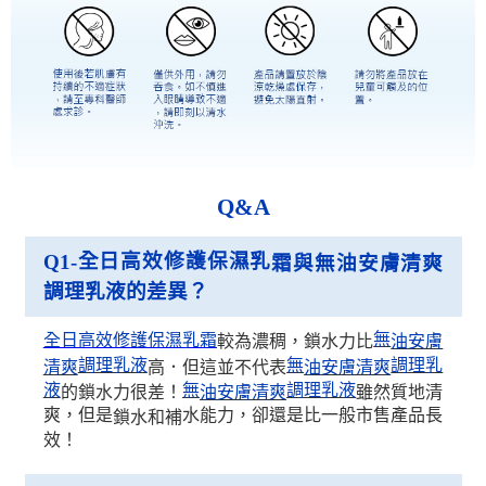
Q&A
全日高效修護保濕乳
Q1-
霜與無油安膚清爽
調理乳液的差異？
無
全日高效修護保濕乳霜
較為濃稠，鎖水力比
油安膚
調理乳液
無
調理乳
高．但這並不代表
清爽
油安膚清爽
液
無
調理乳液
的鎖水力很差！
雖然質地清
油安膚清爽
爽，但是
水能力，卻還是比一般市售產品長
鎖水和補
效！