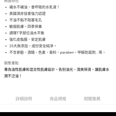
商品特色
6 期 0 利率 每期
NT$113
21家銀行
合作金庫商業銀行
第一商業銀行
補水不補油，會呼吸的水乳液！
華南商業銀行
彰化商業銀行
合作金庫商業銀行
第一商業銀行
超商取貨付款
美國濕疹協會強力認證
上海商業儲蓄銀行
台北富邦商業銀行
華南商業銀行
彰化商業銀行
國泰世華商業銀行
兆豐國際商業銀行
不油不黏不阻塞毛孔
LINE Pay
上海商業儲蓄銀行
台北富邦商業銀行
臺灣中小企業銀行
台中商業銀行
敏弱肌膚，四季保養
國泰世華商業銀行
兆豐國際商業銀行
匯豐（台灣）商業銀行
華泰商業銀行
Apple Pay
臺灣中小企業銀行
台中商業銀行
調理T字部位油水平衡
聯邦商業銀行
遠東國際商業銀行
匯豐（台灣）商業銀行
華泰商業銀行
強化皮脂膜、安定肌膚
街口支付
元大商業銀行
永豐商業銀行
聯邦商業銀行
遠東國際商業銀行
15大無添加，成份安全純淨。
玉山商業銀行
星展（台灣）商業銀行
元大商業銀行
永豐商業銀行
悠遊付
不含麥麩、酒精、色素、香料、paraben、甲醛防腐劑...等。
台新國際商業銀行
中國信託商業銀行
玉山商業銀行
星展（台灣）商業銀行
台灣樂天信用卡公司
台新國際商業銀行
中國信託商業銀行
全盈+PAY
銷售重點
台灣樂天信用卡公司
專為油性肌膚和混合性肌膚設計，告別油光，清爽保濕，讓肌膚水
ATM付款
潤不泛油！
貨到付款
運送方式
詳細說明
商品規格
相關推薦
全家取貨付款
每筆NT$80，滿NT$800(含以上)免運費