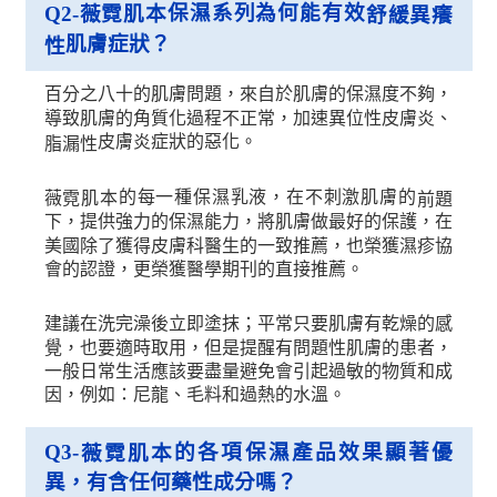
保濕系列為何能有效
Q2-
薇霓肌本
舒緩異癢
肌膚症狀？
性
百分之八十的肌膚問題，來自於肌膚的保濕度不夠，
導致肌膚的角質化過程不正常，加速異位性皮膚炎、
皮膚炎症狀的惡化。
脂漏性
的每一種保濕乳液，在不刺激肌膚的
薇霓肌本
前題
下，提供強力的保濕能力，將肌膚做最好的保護，在
美國除了獲得皮膚科醫生的一致推薦，也榮獲濕疹協
會的認證，更榮獲醫學期刊的直接推薦。
建議在洗完澡後立即塗抹；平常只要肌膚有乾燥的感
覺，也要適時取用，但是提醒有問題性肌膚的患者，
一般日常生活應該要盡量避免會引起過敏的物質和成
因，例如：尼龍、毛料和過熱的水溫。
Q3-
的各項保濕產品效果顯著優
薇霓肌本
異，有含任何藥性成分嗎？