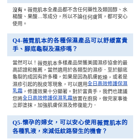
沒有。
薇霓肌本
全產品都不含任何藥性及類固醇、水
楊酸、果酸…等成分，所以不論
質，都可安心
任何膚
使用。
Q4-
的各種保濕產品可以舒緩富貴
薇霓肌本
手、腳底龜裂及濕疹嗎？
當然可以！
多樣產品榮獲美國濕疹協會的最
薇霓肌本
高認證和推薦，當然適用於各類型的濕疹．至於腳底
龜裂的成因有許多種，如果是因為肌膚
或者是
乾燥，
全日高效修護保濕
濕疹引起的脫皮等現象，可以選用
乳霜
，修護效果十分顯著。對於富貴手，我們也建議
全日高效修護保濕乳霜
您將
放置在廚房，做完家事後
立即塗抹，加強肌膚保濕及修復能力．
懷孕的婦女，可以安心使用
的
Q5-
薇霓肌本
各種乳液，來減低紋路發生的機會？