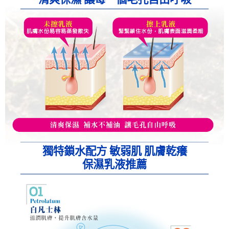
獨特鎖水配方 敏弱肌 肌膚乾癢
保濕乳液推薦