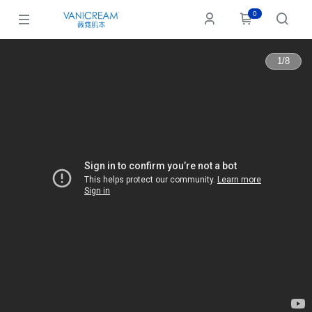
0
1
/
8