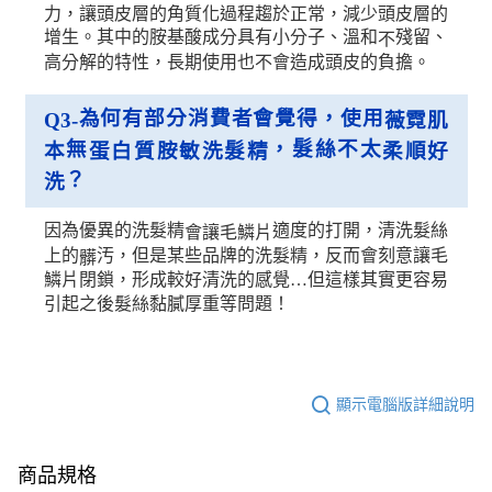
力，讓頭皮層的角質化過程趨於正常，減少頭皮層的
增生。其中的胺基酸成分具有小分子、溫和
殘留、
不
高分解的特性，長期使用也不會造成頭皮的負擔。
為何有部分消費者會覺得，使用
Q3-
薇霓肌
無
，髮絲不太
本
蛋白質胺敏洗髮精
柔順好
？
洗
因為優異的洗髮精
適度的打開，清洗髮絲
會讓毛鱗片
上的
汚，但是某些品牌的洗髮精，反而會刻意讓毛
髒
鱗片閉鎖，形成較好清洗的感覺…但這樣其實更容易
引起之後髮絲黏膩厚重等問題！
顯示電腦版詳細說明
商品規格