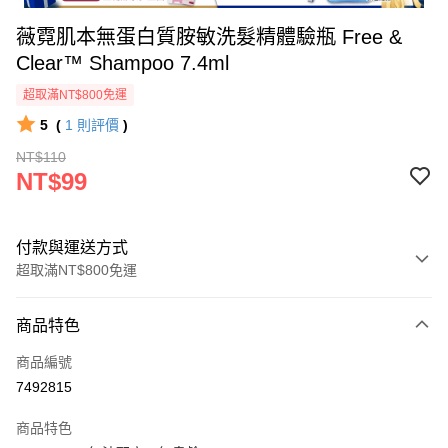
薇霓肌本無蛋白質胺敏洗髮精體驗瓶 Free &
Clear™ Shampoo 7.4ml
超取滿NT$800免運
5
(
1
則評價
)
NT$110
NT$99
付款與運送方式
超取滿NT$800免運
付款方式
商品特色
信用卡一次付款
商品編號
信用卡分期付款
7492815
3 期 0 利率 每期
NT$33
21家銀行
商品特色
6 期 0 利率 每期
NT$16
21家銀行
合作金庫商業銀行
第一商業銀行