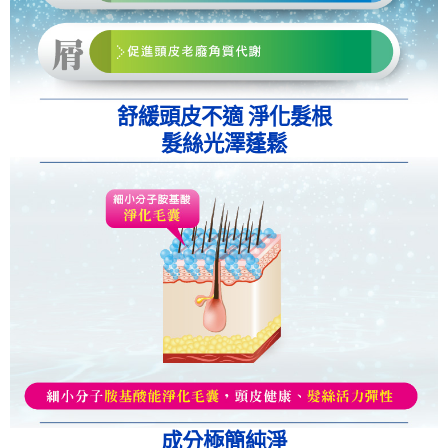
舒緩頭皮不適 淨化髮根
髮絲光澤蓬鬆
成分極簡純淨