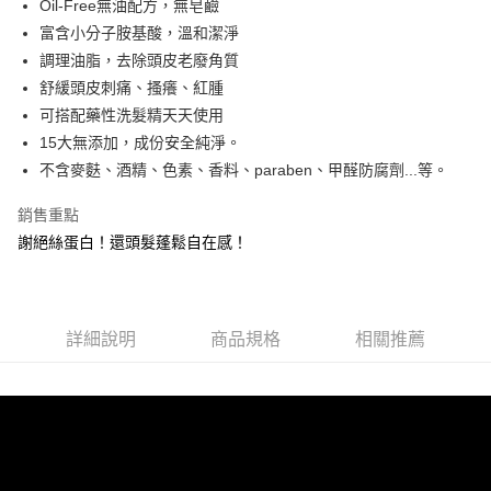
Oil-Free無油配方，無皂鹼
華南商業銀行
彰化商業銀行
合作金庫商業銀行
第一商業銀行
超商取貨付款
富含小分子胺基酸，溫和潔淨
上海商業儲蓄銀行
台北富邦商業銀行
華南商業銀行
彰化商業銀行
國泰世華商業銀行
兆豐國際商業銀行
調理油脂，去除頭皮老廢角質
LINE Pay
上海商業儲蓄銀行
台北富邦商業銀行
臺灣中小企業銀行
台中商業銀行
舒緩頭皮刺痛、搔癢、紅腫
國泰世華商業銀行
兆豐國際商業銀行
匯豐（台灣）商業銀行
華泰商業銀行
Apple Pay
臺灣中小企業銀行
台中商業銀行
可搭配藥性洗髮精天天使用
聯邦商業銀行
遠東國際商業銀行
匯豐（台灣）商業銀行
華泰商業銀行
15大無添加，成份安全純淨。
街口支付
元大商業銀行
永豐商業銀行
聯邦商業銀行
遠東國際商業銀行
不含麥麩、酒精、色素、香料、paraben、甲醛防腐劑...等。
玉山商業銀行
星展（台灣）商業銀行
元大商業銀行
永豐商業銀行
悠遊付
台新國際商業銀行
中國信託商業銀行
玉山商業銀行
星展（台灣）商業銀行
銷售重點
台灣樂天信用卡公司
台新國際商業銀行
中國信託商業銀行
全盈+PAY
謝絕絲蛋白！還頭髮蓬鬆自在感！
台灣樂天信用卡公司
ATM付款
貨到付款
詳細說明
商品規格
相關推薦
運送方式
全家取貨付款
每筆NT$80，滿NT$800(含以上)免運費
付款後全家取貨