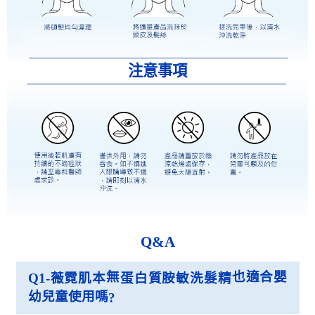
注意事項
Q&A
無
也適合嬰
Q1-
薇霓肌本
蛋白質胺敏洗髮精
幼兒童使用嗎
?