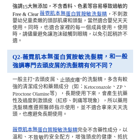
強調
大無添加，不含香料、色素等容易導致過敏的
15
無
薇霓肌本
，不刺激
蛋白質胺敏洗髮精
Free & Clear
嬰幼兒童柔嫩的頭部肌膚和頭髮，當然適合嬰兒天天
使用。同時，也適合家裡的每一個成員使用。使用
時，請儘量避免讓泡沫碰觸到眼睛，以免引起稍許不
適。
無
，和一般
Q2-
薇霓肌本
蛋白質胺敏洗髮精
強調專門去頭皮屑的洗髮精有何不同？
一般主打
去頭皮屑、
的洗髮精，多含有較
"
止頭皮癢
"
強的清潔成分和藥類成分
如：
、
、
（
Ketoconazole
ZP
等
，長期使用下來，會產生抗藥
Piroctone Olamine
）
性及過度刺激頭皮（紅疹、刺痛等現象），所以藥用
洗髮精應遵照醫師指示使用，並不適合拿來天天洗
頭，也應避免長期使用。
無
薇霓肌本
完全不含藥性成分，以
蛋白質胺敏洗髮精
溫和、
的安全配方，增強頭皮的健康、抵抗
不致敏