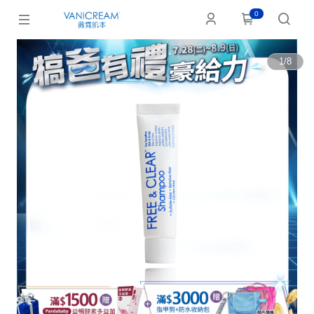
0
1
/
8